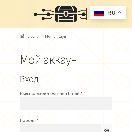
Перейти
Перейти
RU
Меню
к
к
навигации
содержимому
Главная
Главная
Мой аккаунт
Блог
Мой аккаунт
Контакты
Корзина
Вход
Магазин
Обязательно
Имя пользователя или Email
*
Мой аккаунт
Обязательно
Пароль
*
О нас