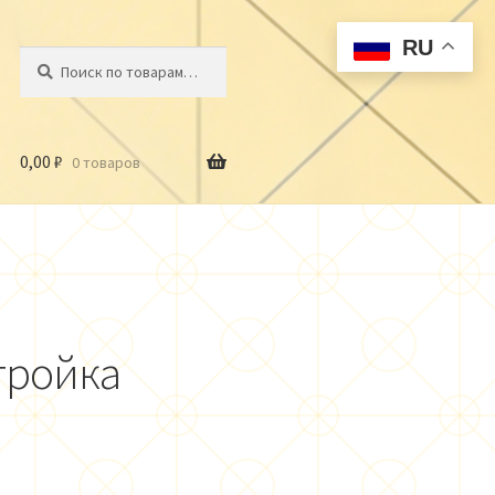
RU
Искать:
Поиск
0,00
₽
0 товаров
тройка