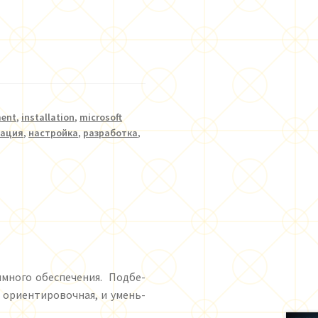
ment
,
installation
,
microsoft
рация
,
настройка
,
разработка
,
мм­но­го обес­пе­че­ния. Под­бе­
 ори­ен­ти­ро­воч­ная, и умень­