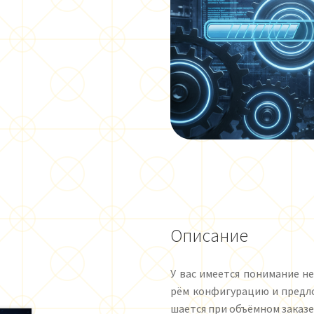
Описание
У вас име­ет­ся по­ни­ма­ние не
рём кон­фи­гу­ра­цию и пред­ло
ша­ет­ся при объём­ном за­ка­зе