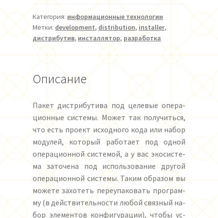
Категория:
информационные технологии
Метки:
development
,
distribution
,
installer
,
дистрибутив
,
инсталлятор
,
разработка
Описание
Пакет дис­три­бу­ти­ва под це­ле­вые опе­ра­
ци­он­ные сис­те­мы. Мо­жет так по­лу­чить­ся,
что есть про­ект ис­ход­но­го ко­да или на­бор
мо­ду­лей, ко­то­рый ра­бо­та­ет под од­ной
опе­ра­ци­он­ной сис­те­мой, а у вас эко­сис­те­
ма за­то­че­на под ис­поль­зо­ва­ние друг­ой
опе­ра­ци­он­ной сис­те­мы. Та­ким об­ра­зом вы
мо­же­те за­хо­теть пе­ре­у­па­ко­вать про­грам­
му (в дей­стви­тель­нос­ти лю­бой связ­ный на­
бор эле­мен­тов кон­фи­гу­ра­ции), что­бы ус­