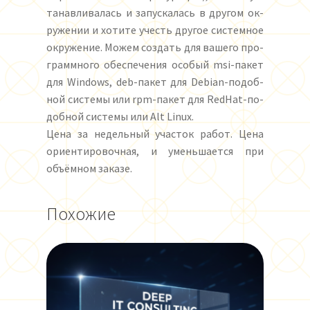
та­нав­ли­ва­лась и за­пус­ка­лась в дру­гом ок­
ру­же­нии и хо­ти­те учесть дру­гое сис­тем­ное
ок­ру­же­ние. Мо­жем соз­дать для ва­ше­го про­
грамм­но­го обес­пе­че­ния осо­бый msi-па­кет
для Windows, deb-па­кет для Debian-по­доб­
ной сис­темы или rpm-па­кет для RedHat-по­
доб­ной сис­темы или Alt Linux.
Це­на за не­дель­ный учас­ток ра­бот. Це­на
ори­ен­ти­ро­воч­ная, и умень­ша­ет­ся при
объём­ном за­ка­зе.
Похожие